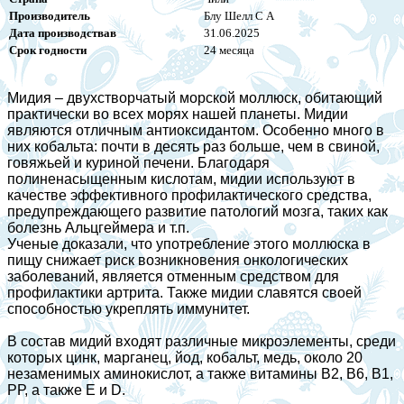
Производитель
Блу Шелл С А
Дата производствав
31.06.2025
Срок годности
24 месяца
Мидия – двухстворчатый морской моллюск, обитающий
практически во всех морях нашей планеты. Мидии
являются отличным антиоксидантом. Особенно много в
них кобальта: почти в десять раз больше, чем в свиной,
говяжьей и куриной печени. Благодаря
полиненасыщенным кислотам, мидии используют в
качестве эффективного профилактического средства,
предупреждающего развитие патологий мозга, таких как
болезнь Альцгеймера и т.п.
Ученые доказали, что употребление этого моллюска в
пищу снижает риск возникновения онкологических
заболеваний, является отменным средством для
профилактики артрита. Также мидии славятся своей
способностью укреплять иммунитет.
В состав мидий входят различные микроэлементы, среди
которых цинк, марганец, йод, кобальт, медь, около 20
незаменимых аминокислот, а также витамины В2, В6, В1,
РР, а также Е и D.