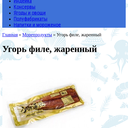
Индейка
Консервы
Ягоды и овощи
Полуфабрикаты
Напитки и мороженое
Главная
»
Морепродукты
» Угорь филе, жаренный
Угорь филе, жаренный