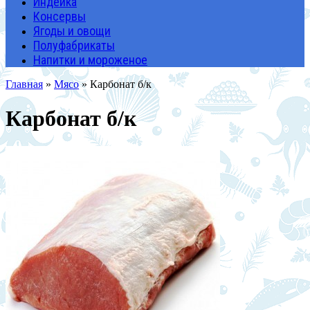
Индейка
Консервы
Ягоды и овощи
Полуфабрикаты
Напитки и мороженое
Главная
»
Мясо
» Карбонат б/к
Карбонат б/к