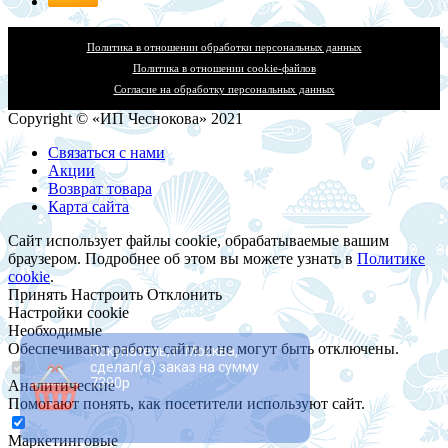
Политика в отношении обработки персональных данных
Политика в отношении cookie-файлов
Согласие на обработку персональных данных
Copyright © «ИП Чеснокова» 2021
Связаться с нами
Акции
Возврат товара
Карта сайта
Сайт использует файлы cookie, обрабатываемые вашим
браузером. Подробнее об этом вы можете узнать в
Политике
cookie
.
Принять
Настроить
Отклонить
Настройки cookie
Необходимые
Обеспечивают работу сайта и не могут быть отключены.
Покупатель, г. Москва,
сделал(а) заказ на сумму
7390р
Аналитические
Помогают понять, как посетители используют сайт.
Маркетинговые