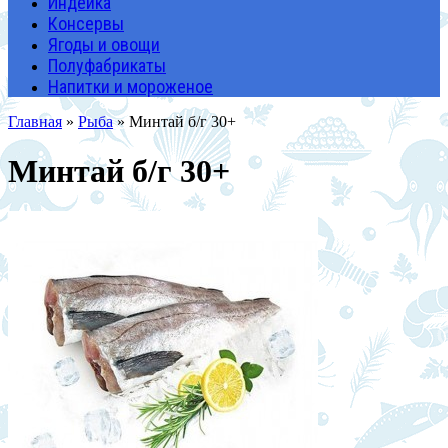
Индейка
Консервы
Ягоды и овощи
Полуфабрикаты
Напитки и мороженое
Главная
»
Рыба
» Минтай б/г 30+
Минтай б/г 30+