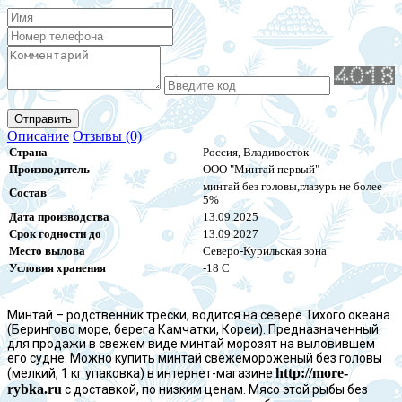
Отправить
Описание
Отзывы (0)
Страна
Россия, Владивосток
Производитель
ООО "Минтай первый"
минтай без головы,глазурь не более
Состав
5%
Дата производства
13.09.2025
Срок годности до
13.09.2027
Место вылова
Северо-Курильская зона
Условия хранения
-18 С
Минтай – родственник трески, водится на севере Тихого океана
(Берингово море, берега Камчатки, Кореи). Предназначенный
для продажи в свежем виде минтай морозят на выловившем
его судне. Можно купить минтай свежемороженый без головы
http://more-
(мелкий, 1 кг упаковка) в интернет-магазине
rybka.ru
с доставкой, по низким ценам. Мясо этой рыбы без